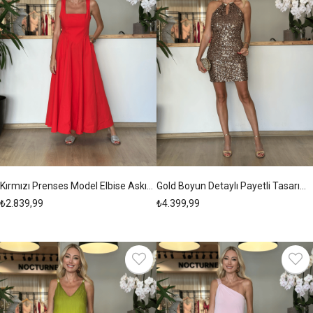
Kırmızı Prenses Model Elbise Askı00278
Gold Boyun Detaylı Payetli Tasarım Elbise Askı00277
₺2.839,99
₺4.399,99