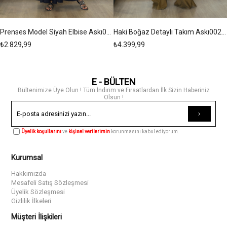
Prenses Model Siyah Elbise Askı00267
Haki Boğaz Detaylı Takım Askı00267
₺2.829,99
₺4.399,99
E - BÜLTEN
Bültenimize Üye Olun ! Tüm İndirim ve Fırsatlardan İlk Sizin Haberiniz
Olsun !
Üyelik koşullarını
ve
kişisel verilerimin
korunmasını kabul ediyorum.
Kurumsal
Hakkımızda
Mesafeli Satış Sözleşmesi
Üyelik Sözleşmesi
Gizlilik İlkeleri
Müşteri İlişkileri