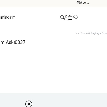
Türkçe
yim
İndirim
0
< < Önceki Sayfaya Dön
kım Askı0037