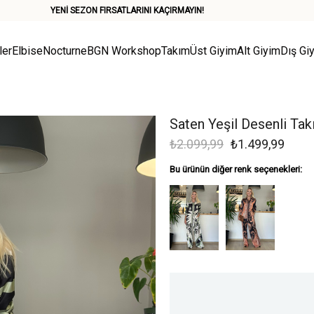
YENİ SEZON FIRSATLARINI KAÇIRMAYIN!
ler
Elbise
Nocturne
BGN Workshop
Takım
Üst Giyim
Alt Giyim
Dış Gi
Saten Yeşil Desenli Ta
₺2.099,99
₺1.499,99
Bu ürünün diğer renk seçenekleri: