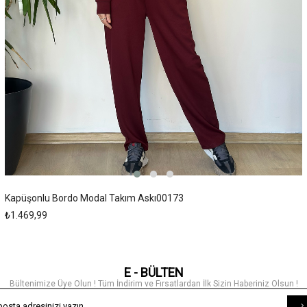
Kapüşonlu Bordo Modal Takım Askı00173
₺1.469,99
E - BÜLTEN
Bültenimize Üye Olun ! Tüm İndirim ve Fırsatlardan İlk Sizin Haberiniz Olsun !