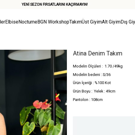
YENİ SEZON FIRSATLARINI KAÇIRMAYIN!
ler
Elbise
Nocturne
BGN Workshop
Takım
Üst Giyim
Alt Giyim
Dış Gi
Atina Denim Takım
Modelin Ölçüleri : 1.70 /49kg
Modelin bedeni : S/36
Ürün İçeriği : %100 Kot
Ürün Boyu : Yelek : 49cm
Pantolon : 108cm