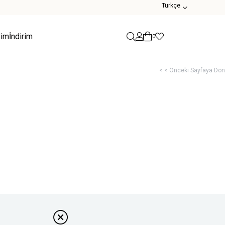
Türkçe
yim
İndirim
0
< < Önceki Sayfaya Dön