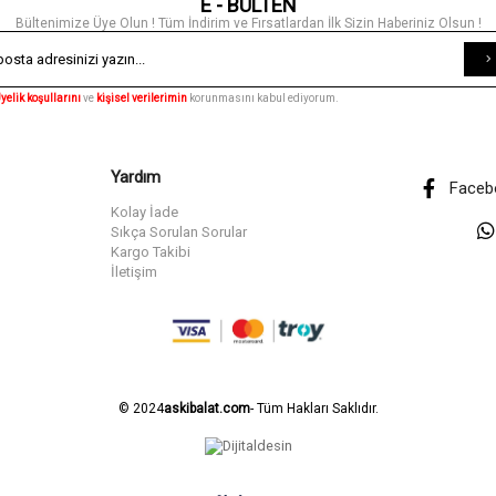
E - BÜLTEN
Bültenimize Üye Olun ! Tüm İndirim ve Fırsatlardan İlk Sizin Haberiniz Olsun !
yelik koşullarını
ve
kişisel verilerimin
korunmasını kabul ediyorum.
Yardım
Faceb
Kolay İade
Sıkça Sorulan Sorular
Kargo Takibi
İletişim
© 2024
askibalat.com
- Tüm Hakları Saklıdır.