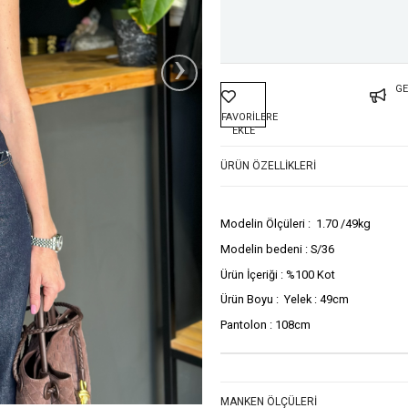
›
GE
FAVORILERE
EKLE
ÜRÜN ÖZELLIKLERI
Modelin Ölçüleri : 1.70 /49kg
Modelin bedeni : S/36
Ürün İçeriği : %100 Kot
Ürün Boyu : Yelek : 49cm
Pantolon : 108cm
MANKEN ÖLÇÜLERI