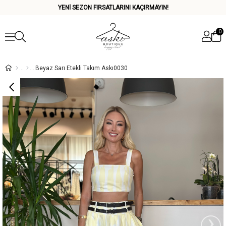
YENİ SEZON FIRSATLARINI KAÇIRMAYIN!
0
Beyaz Sarı Etekli Takım Askı0030
›