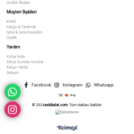
Gizlilik İlkeleri
Müşteri İlişkileri
KVKK
Kargo & Teslimat
İptal & İade Koşulları
Üyelik
Yardım
Kolay İade
Sıkça Sorulan Sorular
Kargo Takibi
İletişim
Facebook
Instagram
Whatsapp
© 2024
askibalat.com
- Tüm Hakları Saklıdır.