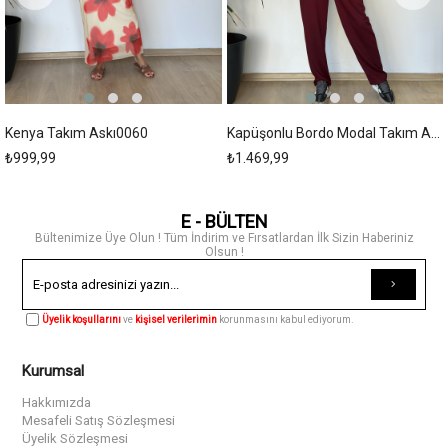
Kenya Takım Askı0060
Kapüşonlu Bordo Modal Takım Askı00173
₺999,99
₺1.469,99
E - BÜLTEN
Bültenimize Üye Olun ! Tüm İndirim ve Fırsatlardan İlk Sizin Haberiniz
Olsun !
Üyelik koşullarını
ve
kişisel verilerimin
korunmasını kabul ediyorum.
Kurumsal
Hakkımızda
Mesafeli Satış Sözleşmesi
Üyelik Sözleşmesi