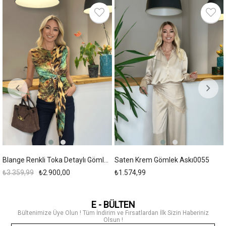
%14
Blange Renkli Toka Detaylı Gömlek Askı00211
Saten Krem Gömlek Askı0055
₺3.359,99
₺2.900,00
₺1.574,99
E - BÜLTEN
Bültenimize Üye Olun ! Tüm İndirim ve Fırsatlardan İlk Sizin Haberiniz
Olsun !