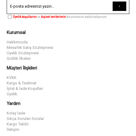
Üyelik koşullarını
ve
kişisel verilerimin
korunmasını kabul ediyorum.
Kurumsal
Hakkımızda
Mesafeli Satış Sözleşmesi
Üyelik Sözleşmesi
Gizlilik İlkeleri
Müşteri İlişkileri
KVKK
Kargo & Teslimat
İptal & İade Koşulları
Üyelik
Yardım
Kolay İade
Sıkça Sorulan Sorular
Kargo Takibi
İletişim