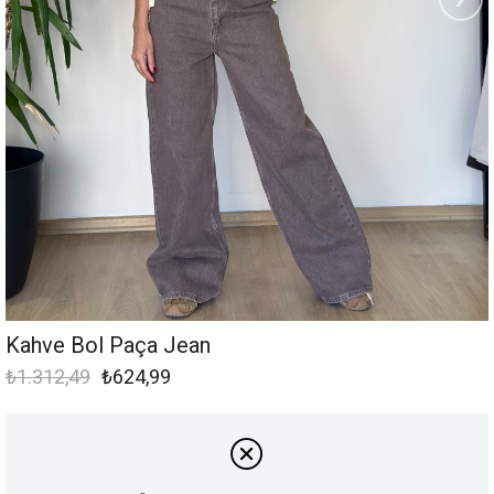
Kahve Bol Paça Jean
₺1.312,49
₺624,99