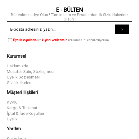
E - BÜLTEN
Bültenimize Üye Olun ! Tüm İndirim ve Fırsatlardan İlk Sizin Haberiniz
Olsun !
Üyelik koşullarını
ve
kişisel verilerimin
korunmasını kabul ediyorum.
Kurumsal
Hakkımızda
Mesafeli Satış Sözleşmesi
Üyelik Sözleşmesi
Gizlilik İlkeleri
Müşteri İlişkileri
KVKK
Kargo & Teslimat
İptal & İade Koşulları
Üyelik
Yardım
Kolay İade