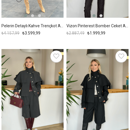
Pelerin Detaylı Kahve Trençkot Askı0037
Vizon Pinterest Bomber Ceket Askı0030
₺4.157,99
₺3.599,99
₺2.887,49
₺1.999,99
%13
%13