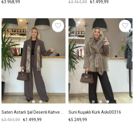
₺3.968,99
₺3.464,99
₺1.499,99
%57
Saten Astarlı Şal Desenli Kahve Takım Askı
Suni Kuşaklı Kürk Askı00316
₺3.464,99
₺1.499,99
₺5.249,99