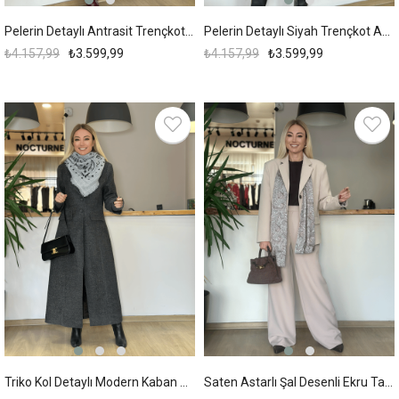
Pelerin Detaylı Antrasit Trençkot Askı0018
Pelerin Detaylı Siyah Trençkot Askı0014
₺4.157,99
₺3.599,99
₺4.157,99
₺3.599,99
%57
Triko Kol Detaylı Modern Kaban Askı006
Saten Astarlı Şal Desenli Ekru Takım389