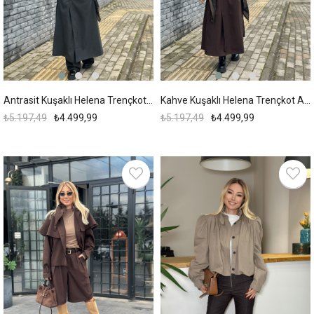
Antrasit Kuşaklı Helena Trençkot Askı0065
Kahve Kuşaklı Helena Trençkot Askı0065
₺5.197,49
₺4.499,99
₺5.197,49
₺4.499,99
%13
%31