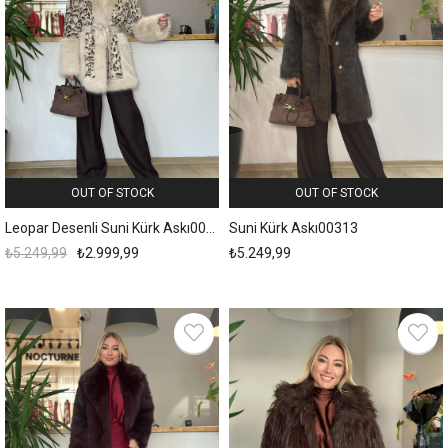
OUT OF STOCK
OUT OF STOCK
Leopar Desenli Suni Kürk Askı00322
Suni Kürk Askı00313
₺5.249,99
₺2.999,99
₺5.249,99