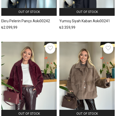
OUT OF STOCK
OUT OF STOCK
Ekru Pelerin Panço Askı00242
Yumoş Siyah Kaban Askı00241
₺2.099,99
₺3.359,99
OUT OF STOCK
OUT OF STOCK