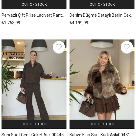
OUT OF STOCK
OUT OF STOCK
Pervazlı Çift Pilise Lacivert Pantolon Askı00160
Denim Düğme Detaylı Berlin Ceket Askı00138
₺1.763,99
₺4.199,99
OUT OF STOCK
OUT OF STOCK
Suni Süet Cepli Ceket Askı00445
Kahve Kısa Suni Kürk Askı00431