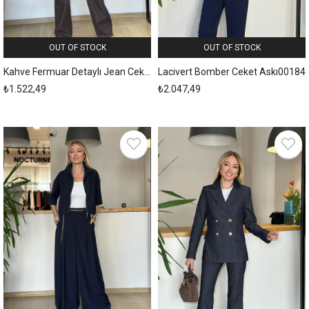
OUT OF STOCK
OUT OF STOCK
Kahve Fermuar Detaylı Jean Ceket Askı0044
Lacivert Bomber Ceket Askı00184
₺1.522,49
₺2.047,49