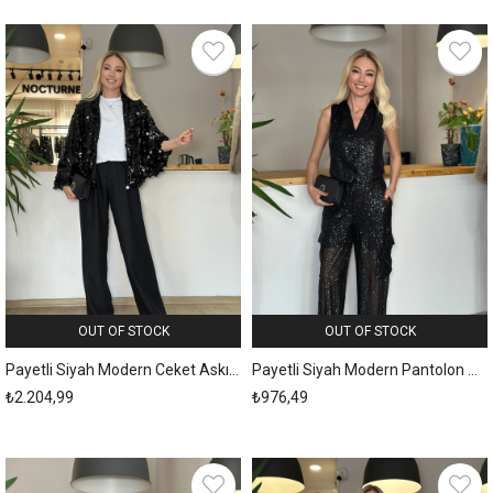
OUT OF STOCK
OUT OF STOCK
Payetli Siyah Modern Ceket Askı00352
Payetli Siyah Modern Pantolon Askı00345
₺2.204,99
₺976,49