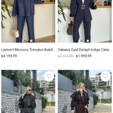
Lacivert Morocco Trençkot Askı00186
Yakasız Gold Detaylı İndigo Ceket Askı00173
₺4.199,99
₺2.414,99
₺1.999,99
New
New
Item
Item
%13
%13