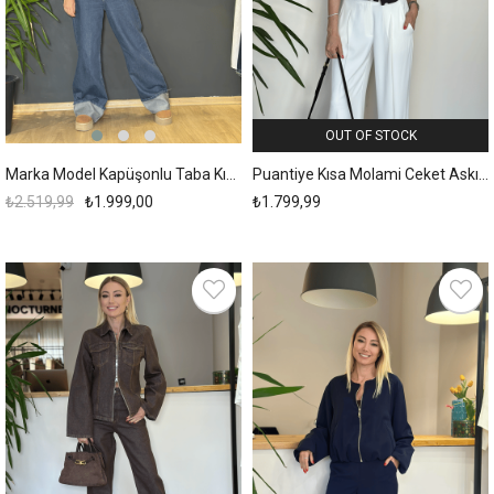
OUT OF STOCK
Marka Model Kapüşonlu Taba Kısa Mont
Puantiye Kısa Molami Ceket Askı00124
₺2.519,99
₺1.999,00
₺1.799,99