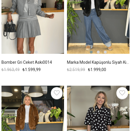
Bomber Gri Ceket Askı0014
Marka Model Kapüşonlu Siyah Kısa Mont
₺1.963,49
₺1.599,99
₺2.519,99
₺1.999,00
%21