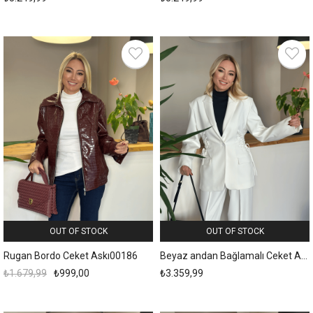
OUT OF STOCK
OUT OF STOCK
Rugan Bordo Ceket Askı00186
Beyaz andan Bağlamalı Ceket Askı00181
₺1.679,99
₺999,00
₺3.359,99