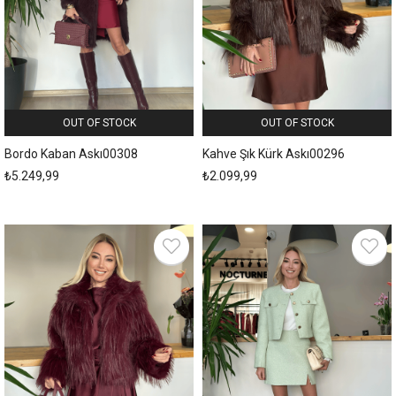
OUT OF STOCK
OUT OF STOCK
Bordo Kaban Askı00308
Kahve Şık Kürk Askı00296
₺5.249,99
₺2.099,99