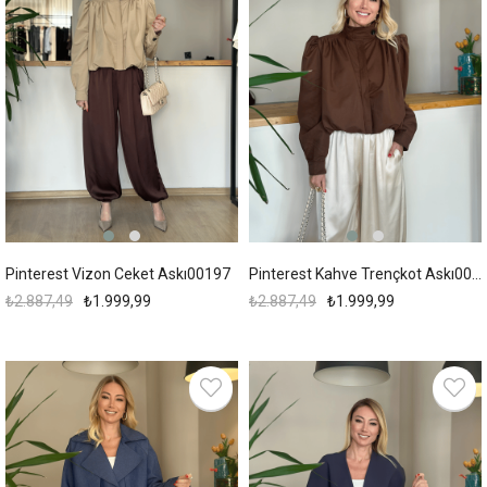
Pinterest Vizon Ceket Askı00197
Pinterest Kahve Trençkot Askı00195
₺2.887,49
₺1.999,99
₺2.887,49
₺1.999,99
New
New
Item
Item
%17