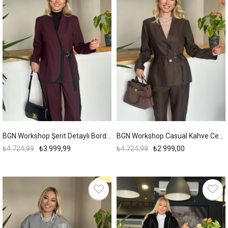
BGN Workshop Şerit Detaylı Bordo Ceket Askı00141
BGN Workshop Casual Kahve Ceket Askıı00137
₺4.724,99
₺3.999,99
₺4.724,99
₺2.999,00
%19
%21