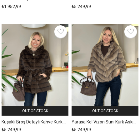
₺1.952,99
₺5.249,99
OUT OF STOCK
OUT OF STOCK
Kuşaklı Broş Detaylı Kahve Kürk Askı00421
Yarasa Kol Vizon Suni Kürk Askı420
₺5.249,99
₺5.249,99