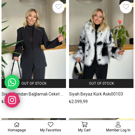
OUT OF STOCK
OUT OF STOCK
Siyah Yandan Bağlamalı Ceket Askı00179
Siyah Beyaz Kürk Askı00103
₺3.359,99
₺2.099,99
Homepage
My Favorites
My Cart
Member Log In