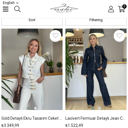
English
Outwear
0
Sort
Filtering
New
New
Item
Item
Gold Detaylı Ekru Tasarım Ceket Askı0098
Lacivert Fermuar Detaylı Jean Ceket Askı0046
₺3.349,99
₺1.522,49