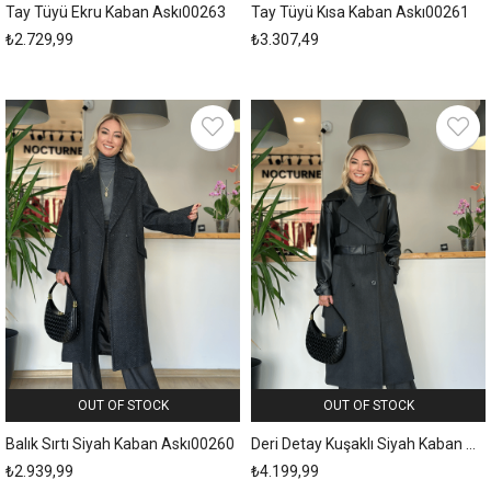
Tay Tüyü Ekru Kaban Askı00263
Tay Tüyü Kısa Kaban Askı00261
₺2.729,99
₺3.307,49
OUT OF STOCK
OUT OF STOCK
Balık Sırtı Siyah Kaban Askı00260
Deri Detay Kuşaklı Siyah Kaban Askı258
₺2.939,99
₺4.199,99