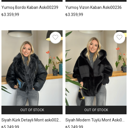
Yumoş Bordo Kaban Askı00239
Yumoş Vizon Kaban Askı00236
₺3.359,99
₺3.359,99
OUT OF STOCK
OUT OF STOCK
Siyah Kürk Detaylı Mont askı00222
Siyah Modern Tüylü Mont Askı00221
₺5.249,99
₺5.249,99