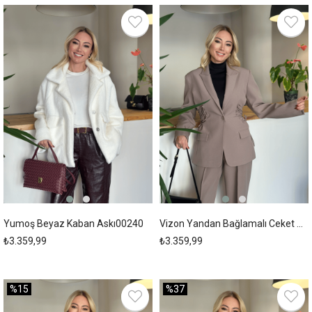
Yumoş Beyaz Kaban Askı00240
Vizon Yandan Bağlamalı Ceket Askı00180
₺3.359,99
₺3.359,99
%15
%37