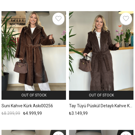
OUT OF STOCK
OUT OF STOCK
Suni Kahve Kürk Askı00256
Tay Tüyü Püskül Detaylı Kahve Kaban Askı00255
₺8.399,99
₺4.999,99
₺3.149,99