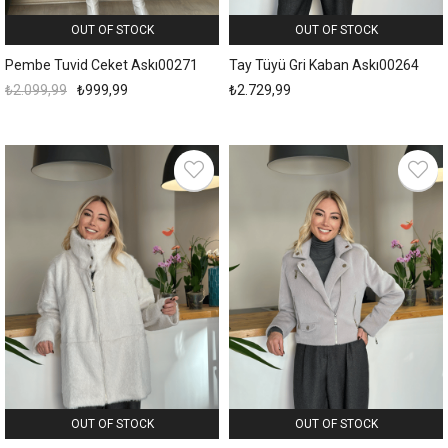
OUT OF STOCK
OUT OF STOCK
Pembe Tuvid Ceket Askı00271
Tay Tüyü Gri Kaban Askı00264
₺2.099,99
₺999,99
₺2.729,99
OUT OF STOCK
OUT OF STOCK