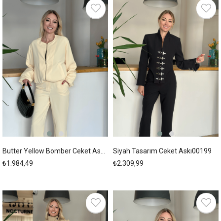
New
New
Item
Item
Butter Yellow Bomber Ceket Askı00202
Siyah Tasarım Ceket Askı00199
₺1.984,49
₺2.309,99
New
New
Item
Item
%31
%31