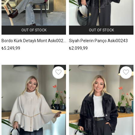
OUT OF STOCK
OUT OF STOCK
Bordo Kürk Detaylı Mont Askı00244
Siyah Pelerin Panço Askı00243
₺5.249,99
₺2.099,99