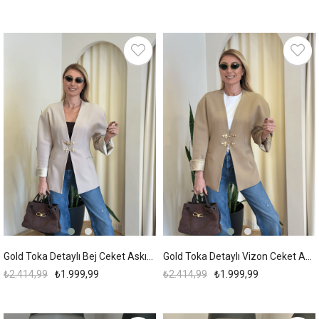
New
New
Item
Item
%17
%17
Gold Toka Detaylı Bej Ceket Askı00225
Gold Toka Detaylı Vizon Ceket Askı00224
₺2.414,99
₺1.999,99
₺2.414,99
₺1.999,99