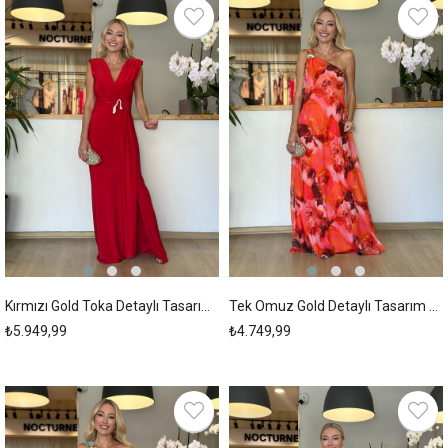
New
New
Item
Item
Kırmızı Gold Toka Detaylı Tasarım Elbise Askı00273
Tek Omuz Gold Detaylı Tasarım Kırmızı Elbise Askı00272
₺5.949,99
₺4.749,99
New
New
Item
Item