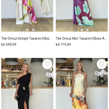
Tek Omuz Detaylı Tasarım Elbise Askı00241
Tek Omuz Mor Tasarım Elbise Askı00239
₺5.599,99
₺4.719,99
New
New
Item
Item