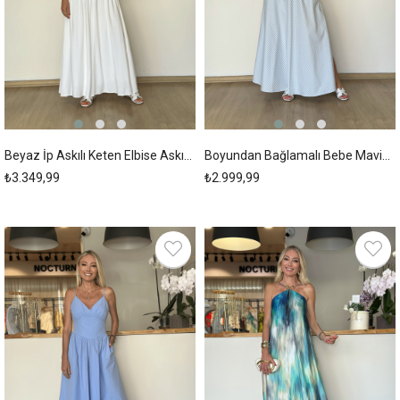
Beyaz İp Askılı Keten Elbise Askı00214
Boyundan Bağlamalı Bebe Mavisi Alaçatı Elbise Askı00213
₺3.349,99
₺2.999,99
New
New
Item
Item