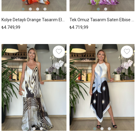
Kolye Detaylı Orange Tasarım Elbise Askı00210
Tek Omuz Tasarım Saten Elbise Askı00209
₺4.749,99
₺4.719,99
New
New
Item
Item