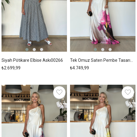
Siyah Pötikare Elbise Askı00266
Tek Omuz Saten Pembe Tasarım Elbise Askı00263
₺2.699,99
₺4.749,99
New
New
Item
Item