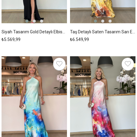
Siyah Tasarım Gold Detaylı Elbise Askı00238
Taş Detaylı Saten Tasarım Sarı Elbise Askı00237
₺5.569,99
₺6.549,99
New
New
Item
Item