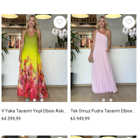
New
New
Item
Item
V Yaka Tasarım Yeşil Elbise Askı00276
Tek Omuz Pudra Tasarım Elbise Askı00275
₺4.399,99
₺5.949,99