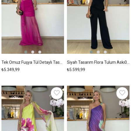
Tek Omuz Fuşya Tül Detaylı Tasarım Elbise Askı00244
Siyah Tasarım Flora Tulum Askı00242
₺5.349,99
₺5.599,99
New
New
Item
Item