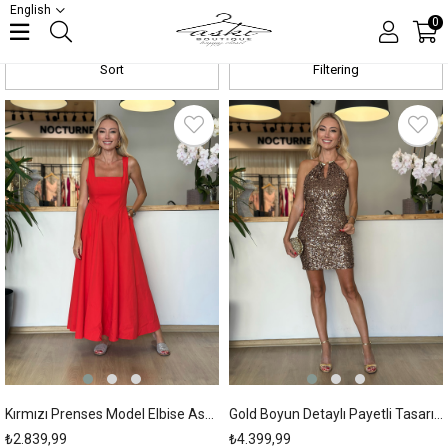
English
Tops
0
Sort
Filtering
New
New
Item
Item
Kırmızı Prenses Model Elbise Askı00278
Gold Boyun Detaylı Payetli Tasarım Elbise Askı00277
₺2.839,99
₺4.399,99