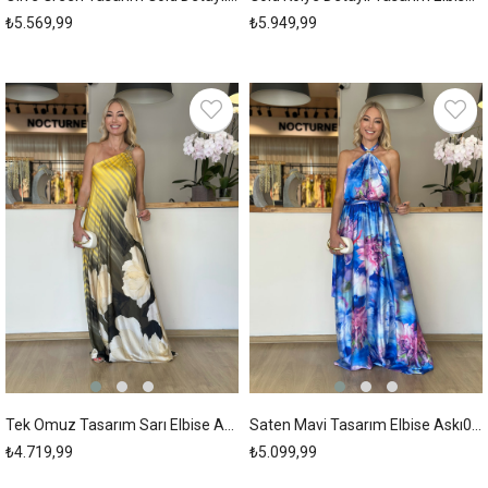
₺5.569,99
₺5.949,99
New
New
Item
Item
Tek Omuz Tasarım Sarı Elbise Askı00230
Saten Mavi Tasarım Elbise Askı00228
₺4.719,99
₺5.099,99