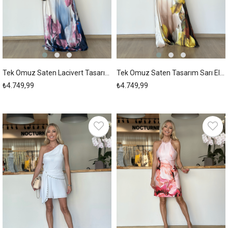
Tek Omuz Saten Lacivert Tasarım Elbise Askı00261
Tek Omuz Saten Tasarım Sarı Elbise Askı00261
₺4.749,99
₺4.749,99
New
New
Item
Item