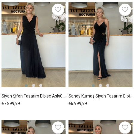
New
New
Item
Item
Siyah Şifon Tasarım Elbise Askı00253
Sandy Kumaş Siyah Tasarım Elbise Askı00251
₺7.899,99
₺6.999,99
New
New
Item
Item