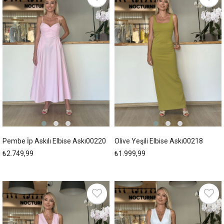
Pembe İp Askılı Elbise Askı00220
Olive Yeşili Elbise Askı00218
₺2.749,99
₺1.999,99
New
New
Item
Item