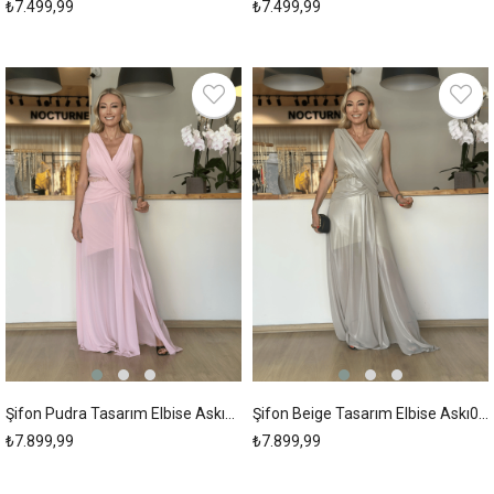
₺7.499,99
₺7.499,99
New
New
Item
Item
Şifon Pudra Tasarım Elbise Askı00255
Şifon Beige Tasarım Elbise Askı00254
₺7.899,99
₺7.899,99