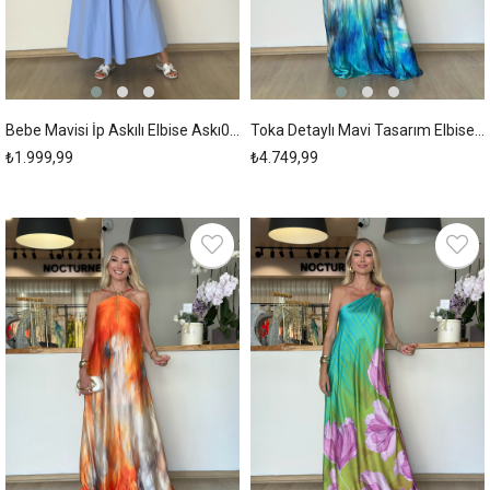
Bebe Mavisi İp Askılı Elbise Askı00212
Toka Detaylı Mavi Tasarım Elbise Askı00211
₺1.999,99
₺4.749,99
New
New
Item
Item