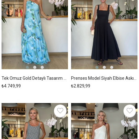
Tek Omuz Gold Detaylı Tasarım Mavi Elbise Askı00271
Prenses Model Siyah Elbise Askı00267
₺4.749,99
₺2.829,99
New
New
Item
Item