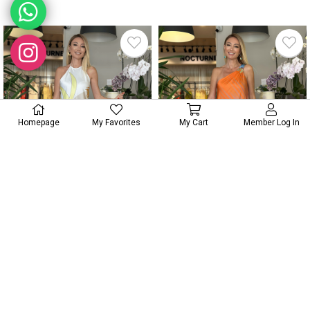
New
New
Item
Item
Homepage
My Favorites
My Cart
Member Log In
Saten Desenli Asimetrik Kesim Elbise Askı00204
Orange Tasarım Tek Omuz Elbise Askı00203
₺4.149,99
₺4.769,99
New
New