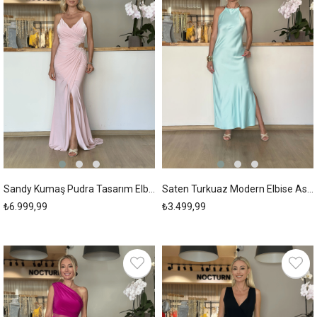
Sandy Kumaş Pudra Tasarım Elbise Askı00250
Saten Turkuaz Modern Elbise Askı00248
₺6.999,99
₺3.499,99
New
New
Item
Item