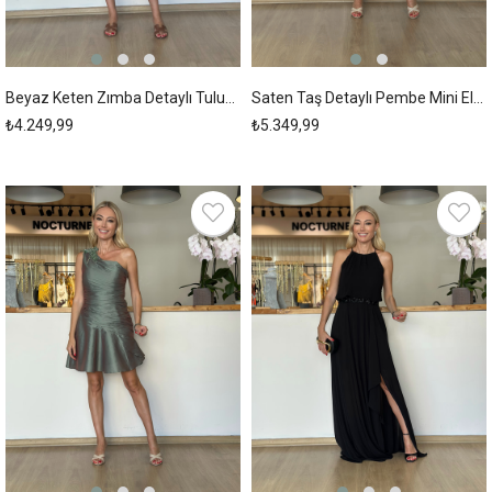
Beyaz Keten Zımba Detaylı Tulum Askı00261
Saten Taş Detaylı Pembe Mini Elbise Askı00260
₺4.249,99
₺5.349,99
New
New
Item
Item