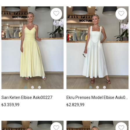
New
New
Item
Item
Sarı Keten Elbise Askı00227
Ekru Prenses Model Elbise Askı00222
₺3.359,99
₺2.829,99
New
New
Item
Item